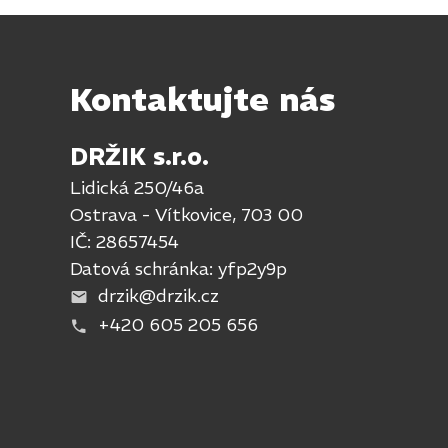
Kontaktujte nás
DRŽIK s.r.o.
Lidická 250/46a
Ostrava - Vítkovice, 703 00
IČ: 28657454
Datová schránka: yfp2y9p
drzik@drzik.cz
+420 605 205 656