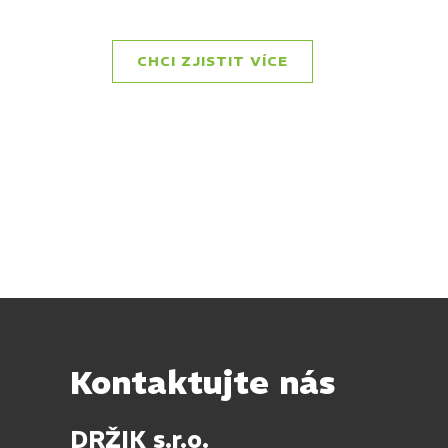
CHCI ZJISTIT VÍCE
Kontaktujte nás
DRŽIK s.r.o.