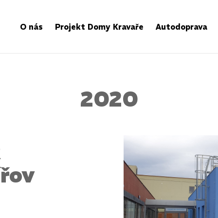
O nás
Projekt Domy Kravaře
Autodoprava
2020
R
řov