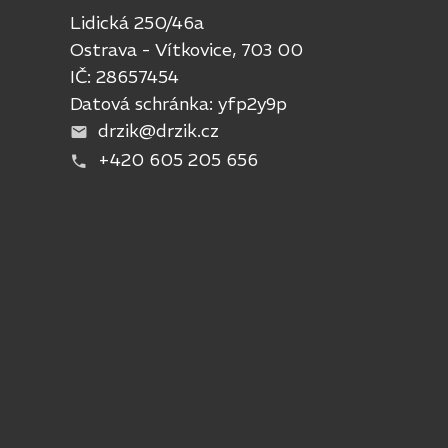
Lidická 250/46a
Ostrava - Vítkovice, 703 00
IČ: 28657454
Datová schránka: yfp2y9p
drzik@drzik.cz
+420 605 205 656