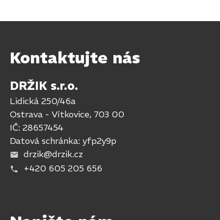
Kontaktujte nás
DRŽIK s.r.o.
Lidická 250/46a
Ostrava - Vítkovice, 703 00
IČ: 28657454
Datová schránka: yfp2y9p
drzik@drzik.cz
+420 605 205 656