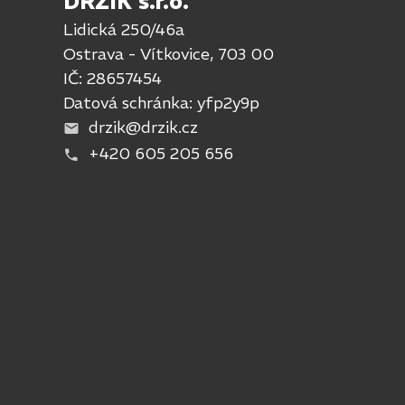
DRŽIK s.r.o.
Lidická 250/46a
Ostrava - Vítkovice, 703 00
IČ: 28657454
Datová schránka: yfp2y9p
drzik@drzik.cz
+420 605 205 656