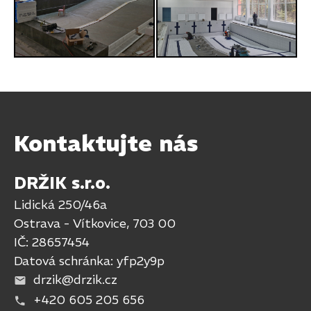
Kontaktujte nás
DRŽIK s.r.o.
Lidická 250/46a
Ostrava - Vítkovice, 703 00
IČ: 28657454
Datová schránka: yfp2y9p
drzik@drzik.cz
+420 605 205 656